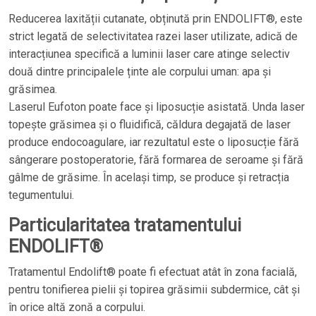
Reducerea laxității cutanate, obținută prin ENDOLIFT®, este
strict legată de selectivitatea razei laser utilizate, adică de
interacțiunea specifică a luminii laser care atinge selectiv
două dintre principalele ținte ale corpului uman: apa și
grăsimea.
Laserul Eufoton poate face și liposucție asistată. Unda laser
topește grăsimea și o fluidifică, căldura degajată de laser
produce endocoagulare, iar rezultatul este o liposucție fără
sângerare postoperatorie, fără formarea de seroame și fără
gâlme de grăsime. În același timp, se produce și retracția
tegumentului.
Particularitatea tratamentului
ENDOLIFT®
Tratamentul Endolift® poate fi efectuat atât în zona facială,
pentru tonifierea pielii și topirea grăsimii subdermice, cât și
în orice altă zonă a corpului.