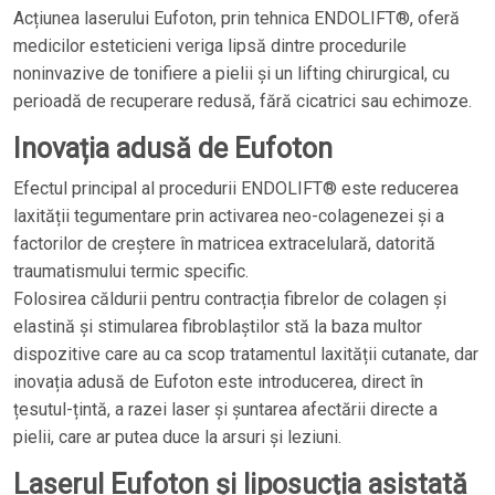
Acțiunea laserului Eufoton, prin tehnica ENDOLIFT®, oferă
medicilor esteticieni veriga lipsă dintre procedurile
noninvazive de tonifiere a pielii și un lifting chirurgical, cu
perioadă de recuperare redusă, fără cicatrici sau echimoze.
Inovația adusă de Eufoton
Efectul principal al procedurii ENDOLIFT® este reducerea
laxității tegumentare prin activarea neo-colagenezei și a
factorilor de creștere în matricea extracelulară, datorită
traumatismului termic specific.
Folosirea căldurii pentru contracția fibrelor de colagen și
elastină și stimularea fibroblaștilor stă la baza multor
dispozitive care au ca scop tratamentul laxității cutanate, dar
inovația adusă de Eufoton este introducerea, direct în
țesutul-țintă, a razei laser și șuntarea afectării directe a
pielii, care ar putea duce la arsuri și leziuni.
Laserul Eufoton și liposucția asistată