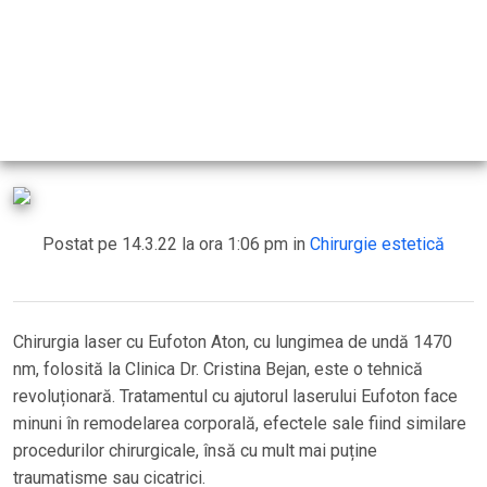
ENDOLIFT® cu laser Eufoton –
revoluție în remodelarea facială
și corporală
Postat pe 14.3.22 la ora 1:06 pm in
Chirurgie estetică
Chirurgia laser cu Eufoton Aton, cu lungimea de undă 1470
nm, folosită la Clinica Dr. Cristina Bejan, este o tehnică
revoluționară. Tratamentul cu ajutorul laserului Eufoton face
minuni în remodelarea corporală, efectele sale fiind similare
procedurilor chirurgicale, însă cu mult mai puține
traumatisme sau cicatrici.