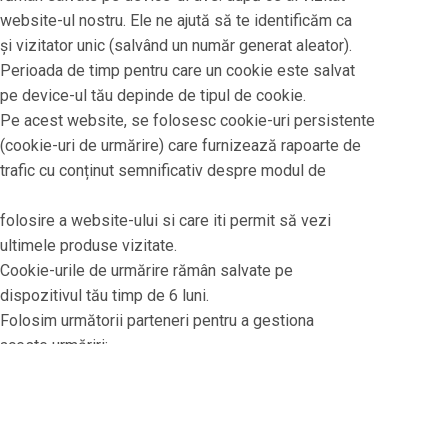
website-ul nostru. Ele ne ajută să te identificăm ca
și vizitator unic (salvând un număr generat aleator).
Perioada de timp pentru care un cookie este salvat
pe device-ul tău depinde de tipul de cookie.
Pe acest website, se folosesc cookie-uri persistente
(cookie-uri de urmărire) care furnizează rapoarte de
trafic cu conținut semnificativ despre modul de
folosire a website-ului si care iti permit să vezi
ultimele produse vizitate.
Cookie-urile de urmărire rămân salvate pe
dispozitivul tău timp de 6 luni.
Folosim următorii parteneri pentru a gestiona
aceste urmăriri:
Google Analytics (citește mai multe pe
http://www.google.ro/intl/ro/analytics/)
Cum să restricționați sau să îndepărtați cookie-urile
de pe device-ul dvs.