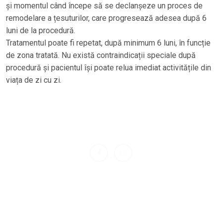
și momentul când începe să se declanșeze un proces de
remodelare a țesuturilor, care progresează adesea după 6
luni de la procedură.
Tratamentul poate fi repetat, după minimum 6 luni, în funcție
de zona tratată. Nu există contraindicații speciale după
procedură și pacientul își poate relua imediat activitățile din
viața de zi cu zi.
Arta de a crea frumusețea ne inspiră în fiecare zi
Link-uri Utile
Politica de Confidentialitate